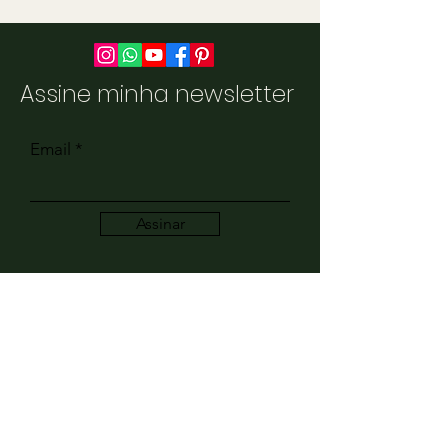
Assine minha newsletter
Email
Assinar
Parcerias
Para perguntas sobre negócios e RP,
envie um email para:
contato@inz-achadinhos.com