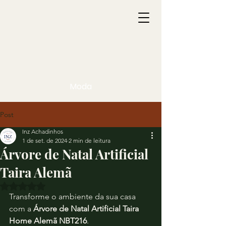
Moda
Post
Inz Achadinhos
1 de set. de 2024
2 min de leitura
Árvore de Natal Artificial
Taira Alemã
Avaliado com NaN de 5 estrelas.
Transforme o ambiente da sua casa 
com a 
Árvore de Natal Artificial Taira 
Home Alemã NBT216
.