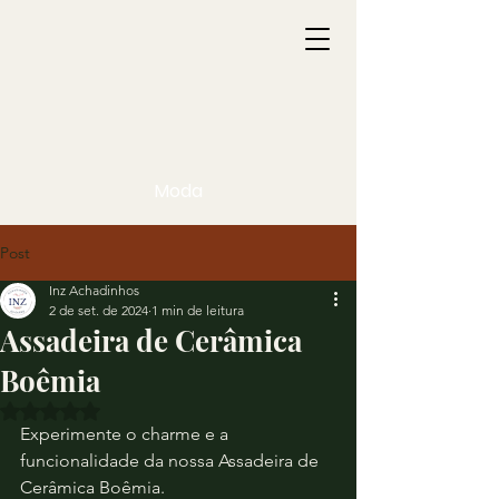
Moda
Post
Inz Achadinhos
2 de set. de 2024
1 min de leitura
Assadeira de Cerâmica
Boêmia
Avaliado com NaN de 5 estrelas.
Experimente o charme e a 
funcionalidade da nossa Assadeira de 
Cerâmica Boêmia.