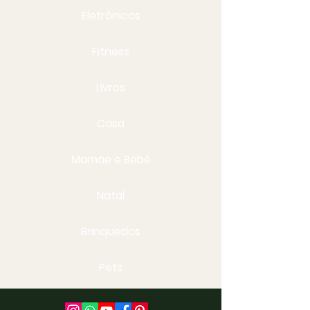
Eletrônicos
Fitness
Livros
Casa
Mamãe e Bebê
Natal
Brinquedos
Pets