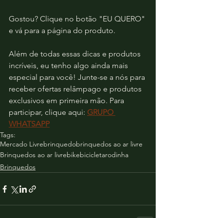
Gostou? Clique no botão "EU QUERO" 
e vá para a página do produto.
Além de todas essas dicas e produtos 
incríveis, eu tenho algo ainda mais 
especial para você! Junte-se a nós para 
receber ofertas relâmpago e produtos 
exclusivos em primeira mão. Para 
participar, clique aqui: 
GRUPO 
WHATSAPP
Tags:
Mercado Livre
brinquedo
brinquedos ao ar livre
Brinquedos ao ar livre
bike
bicicleta
rodinha
Brinquedos