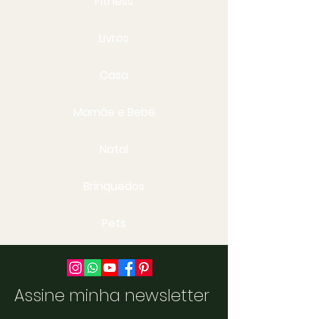
Fitness
Livros
Casa
Mamãe e Bebê
Natal
Brinquedos
Pets
Assine minha newsletter