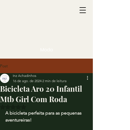
Moda
Post
Inz Achadinhos
16 de ago. de 2024
2 min de leitura
Bicicleta Aro 20 Infantil
Mtb Girl Com Roda
Avaliado com NaN de 5 estrelas.
A bicicleta perfeita para as pequenas 
aventureiras!