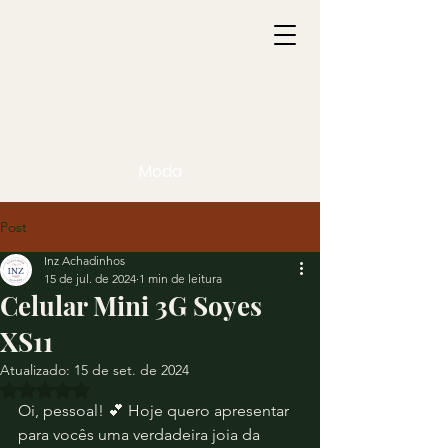
Moda
Post
Inz Achadinhos
15 de jul. de 2024
1 min de leitura
Celular Mini 3G Soyes
XS11
Atualizado:
15 de set. de 2024
Avaliado com NaN de 5 estrelas.
Oi, pessoal! 💕 Hoje quero apresentar 
para vocês uma verdadeira joia da 