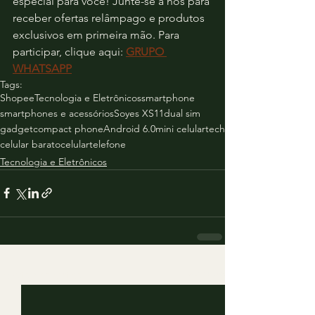
especial para você! Junte-se a nós para 
receber ofertas relâmpago e produtos 
exclusivos em primeira mão. Para 
participar, clique aqui: 
GRUPO 
WHATSAPP
Tags:
Shopee
Tecnologia e Eletrônicos
smartphone
smartphones e acessórios
Soyes XS11
dual sim
gadget
compact phone
Android 6.0
mini celular
tech
celular barato
celular
telefone
Tecnologia e Eletrônicos
Ver tudo
Posts recentes