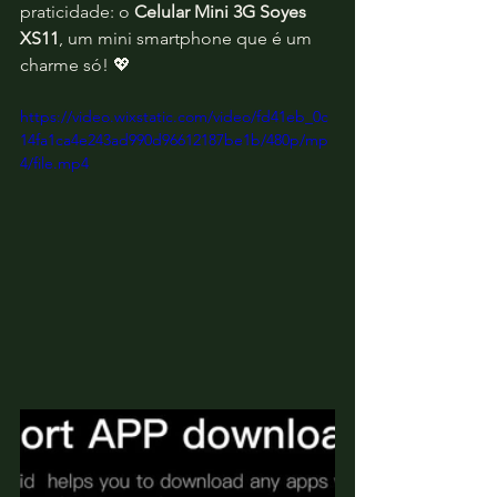
praticidade: o 
Celular Mini 3G Soyes 
XS11
, um mini smartphone que é um 
charme só! 💖
https://video.wixstatic.com/video/fd41eb_0c
14fa1ca4e243ad990d96612187be1b/480p/mp
4/file.mp4