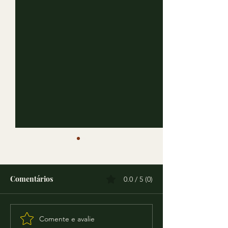
Comentários
0.0 / 5 (0)
Comente e avalie
Projetor de Teclado
Apple iPhone 1