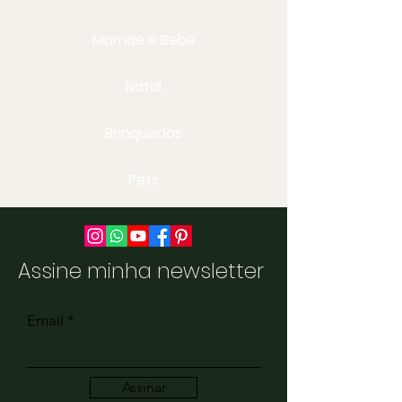
Mamãe e Bebê
Natal
Brinquedos
Pets
Assine minha newsletter
Email
Assinar