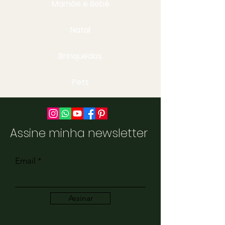
Mamãe e Bebê
Natal
Brinquedos
Pets
Assine minha newsletter
Email
Assinar