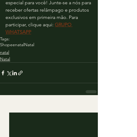
especial para você! Junte-se a nós para 
receber ofertas relâmpago e produtos 
exclusivos em primeira mão. Para 
participar, clique aqui: 
GRUPO 
WHATSAPP
Tags:
Shopee
natal
Natal
natal
Natal
Ver tudo
Posts recentes