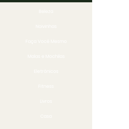
Beleza
Noivinhas
Faça Você Mesmo
Malas e Mochilas
Eletrônicos
Fitness
Livros
Casa