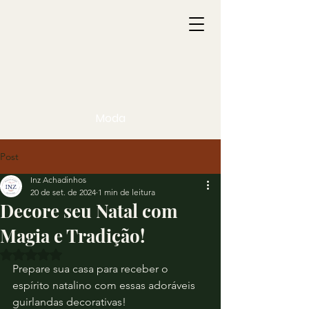
Moda
Post
Inz Achadinhos
20 de set. de 2024
1 min de leitura
Decore seu Natal com
Magia e Tradição!
Avaliado com NaN de 5 estrelas.
Prepare sua casa para receber o 
espírito natalino com essas adoráveis 
guirlandas decorativas!