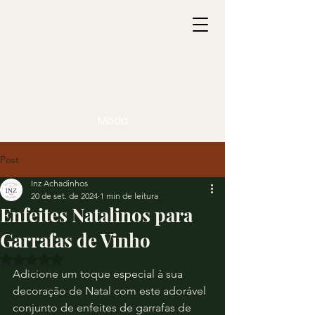
Moda
Post
Inz Achadinhos
20 de set. de 2024
1 min de leitura
Enfeites Natalinos para
Garrafas de Vinho
Avaliado com NaN de 5 estrelas.
Adicione um toque especial à sua 
decoração de Natal com este adorável 
conjunto de enfeites de garrafas de 