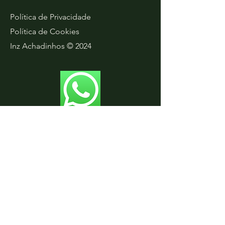
Política de Privacidade
Política de Cookies
Inz Achadinhos © 2024
Faça Parte do Nosso
Grupo Exclusivo no
WhatsApp!
Além de todas essas dicas e
produtos incríveis, eu tenho algo
ainda mais especial para você!
Junte-se ao nosso grupo exclusivo