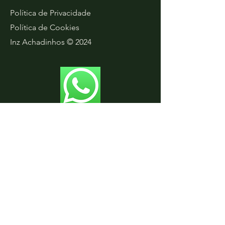
Política de Privacidade
Política de Cookies
Inz Achadinhos © 2024
Faça Parte do Nosso
Grupo Exclusivo no
WhatsApp!
Além de todas essas dicas e
produtos incríveis, eu tenho algo
ainda mais especial para você!
Junte-se ao nosso grupo exclusivo
no WhatsApp onde eu compartilho