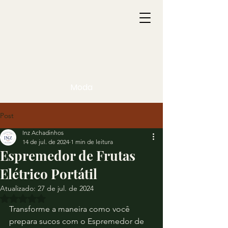
Moda
Post
Inz Achadinhos
14 de jul. de 2024
1 min de leitura
Espremedor de Frutas
Elétrico Portátil
Atualizado:
27 de jul. de 2024
Avaliado com NaN de 5 estrelas.
Transforme a maneira como você 
prepara sucos com o Espremedor de 