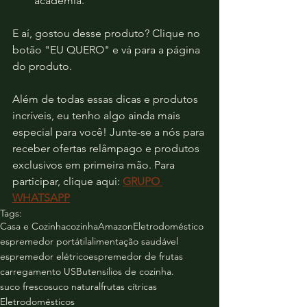
academia.
E aí, gostou desse produto? Clique no 
botão "EU QUERO" e vá para a página 
do produto.
Além de todas essas dicas e produtos 
incríveis, eu tenho algo ainda mais 
especial para você! Junte-se a nós para 
receber ofertas relâmpago e produtos 
exclusivos em primeira mão. Para 
participar, clique aqui: 
GRUPO 
WHATSAPP
Tags:
Casa e Cozinha
cozinha
Amazon
Eletrodoméstico
espremedor portátil
alimentação saudável
espremedor elétrico
espremedor de frutas
carregamento USB
utensílios de cozinha.
suco fresco
suco natural
frutas cítricas
Eletrodomésticos