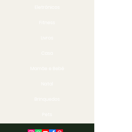
Eletrônicos
Fitness
Livros
Casa
Mamãe e Bebê
Natal
Brinquedos
Pets