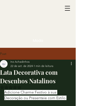
Moda
Post
Inz Achadinhos
22 de set. de 2024
1 min de leitura
Lata Decorativa com
Desenhos Natalinos
Avaliado com NaN de 5 estrelas.
Adicione Charme Festivo à sua 
Decoração ou Presenteie com Estilo.