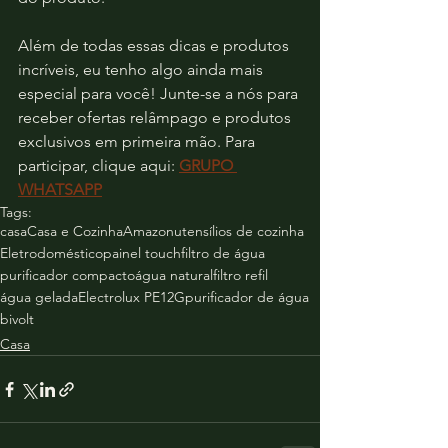
Além de todas essas dicas e produtos 
incríveis, eu tenho algo ainda mais 
especial para você! Junte-se a nós para 
receber ofertas relâmpago e produtos 
exclusivos em primeira mão. Para 
participar, clique aqui: 
GRUPO 
WHATSAPP
Tags:
casa
Casa e Cozinha
Amazon
utensílios de cozinha
Eletrodoméstico
painel touch
filtro de água
purificador compacto
água natural
filtro refil
água gelada
Electrolux PE12G
purificador de água
bivolt
Casa