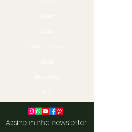
Fitness
Livros
Casa
Mamãe e Bebê
Natal
Brinquedos
Pets
Assine minha newsletter