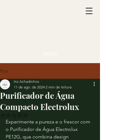
Moda
Post
Inz Achadinhos
11 de ago. de 2024
2 min de leitura
Purificador de Água
Compacto Electrolux
Avaliado com NaN de 5 estrelas.
Experimente a pureza e o frescor com 
o Purificador de Água Electrolux 
PE12G, que combina design 