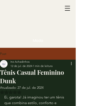
Moda
Post
Inz Achadinhos
12 de jul. de 2024
1 min de leitura
Tênis Casual Feminino
Dunk
Atualizado:
27 de jul. de 2024
Avaliado com NaN de 5 estrelas.
Ei, garota! Já imaginou ter um tênis 
que combina estilo, conforto e 