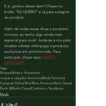
E aí, gostou desse ítem? Clique no 
botão "EU QUERO" e vá para a página 
do produto.
Além de todas essas dicas e produtos 
incríveis, eu tenho algo ainda mais 
especial para você! Junte-se a nós para 
receber ofertas relâmpago e produtos 
exclusivos em primeira mão. Para 
participar, clique aqui: 
GRUPO 
WHATSAPP
Tags:
Shopee
Moda e Acessórios
roupas e calçados femininos
Moda Feminina
Compras Online
Tênis
Tênis Feminino
Tênis Casual
Dunk SB
Estilo Casual
Conforto e Tendência
Moda