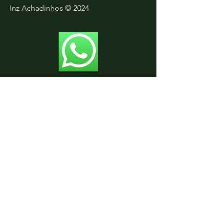
Inz Achadinhos © 2024
Faça Parte do Nosso
Grupo Exclusivo no
WhatsApp!
Além de todas essas dicas e
produtos incríveis, eu tenho algo
ainda mais especial para você!
Junte-se ao nosso grupo exclusivo
no WhatsApp onde eu compartilho
ofertas relâmpago e produtos
exclusivos que você não vai
querer perder! Economize ainda