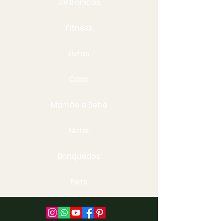
Eletrônicos
Fitness
Livros
Casa
Mamãe e Bebê
Natal
Brinquedos
Pets