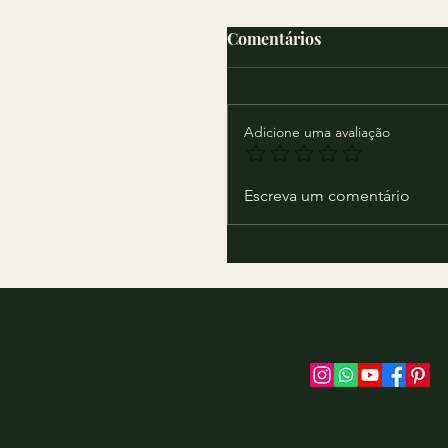
Comentários
Adicione uma avaliação
Véu de Noiva Luxo
Escreva um comentário
Cathedral