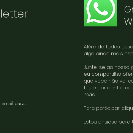
G
letter
W
r
Além de todas essas
algo ainda mais es
Junte-se ao nosso 
eu compartilho ofe
que você não vai q
fique por dentro de
mão.
 email para:
Para participar, cliq
Estou ansiosa para 