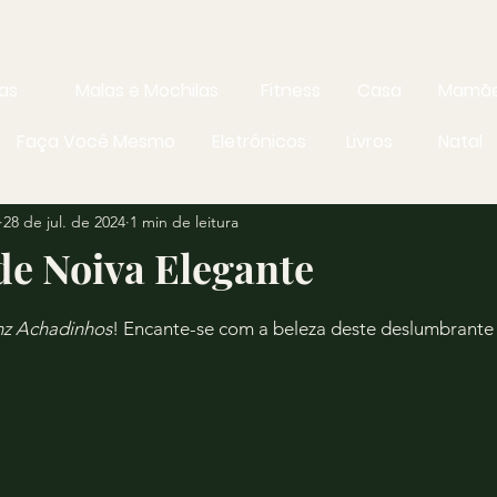
as
Malas e Mochilas
Fitness
Casa
Mamãe
Faça Você Mesmo
Eletrônicos
Livros
Natal
28 de jul. de 2024
1 min de leitura
de Noiva Elegante
aN de 5 estrelas.
nz Achadinhos
! Encante-se com a beleza deste deslumbrante 