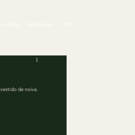
 e Bebê
Brinquedos
Pets
vestido de noiva.