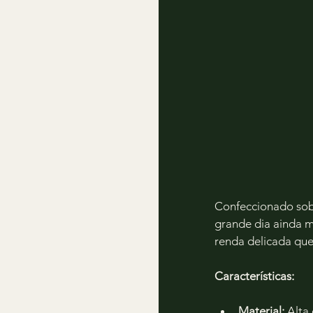
Confeccionado sob 
grande dia ainda m
renda delicada qu
Características:
Material:
 Alta