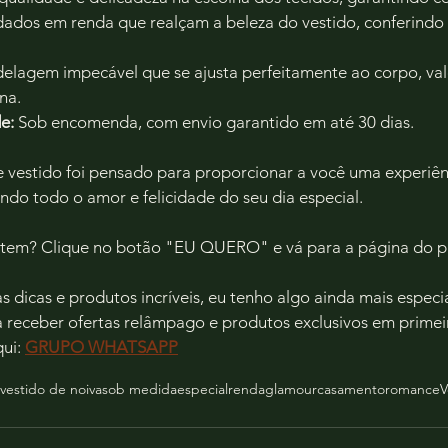
dados em renda que realçam a beleza do vestido, conferindo 
elagem impecável que se ajusta perfeitamente ao corpo, val
na.
e:
 Sob encomenda, com envio garantido em até 30 dias.
 vestido foi pensado para proporcionar a você uma experiênc
tindo todo o amor e felicidade do seu dia especial.
e ítem? Clique no botão "EU QUERO" e vá para a página do p
 dicas e produtos incríveis, eu tenho algo ainda mais especi
a receber ofertas relâmpago e produtos exclusivos em primei
ui: 
GRUPO WHATSAPP
vestido de noiva
sob medida
especial
renda
glamour
casamento
romance
V