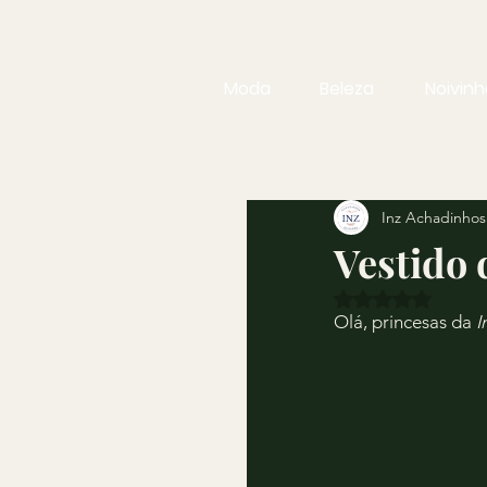
Moda
Beleza
Noivinh
Inz Achadinhos
Vestido 
Avaliado com N
Olá, princesas da 
I