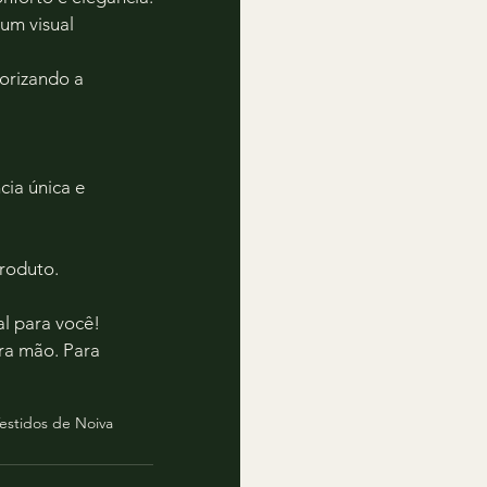
um visual 
orizando a 
ia única e 
roduto.
al para você! 
ra mão. Para 
estidos de Noiva