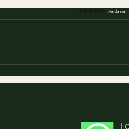
Avaliado com 0 de 5 estr
Ainda sem 
F