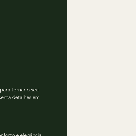
para tornar o seu 
senta detalhes em 
onforto e elegância.